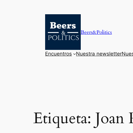
Saltar
al
contenido
Beers&Politics
Encuentros
Nuestra newsletter
Nues
Etiqueta:
Joan 