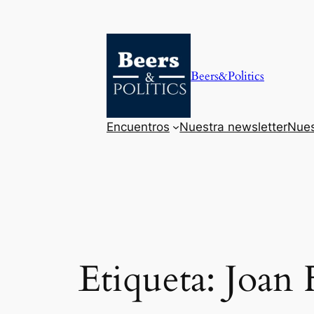
Saltar
al
contenido
Beers&Politics
Encuentros
Nuestra newsletter
Nues
Etiqueta:
Joan 