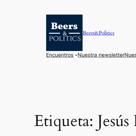
Saltar
al
contenido
Beers&Politics
Encuentros
Nuestra newsletter
Nues
Etiqueta:
Jesús