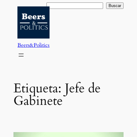
Saltar
Buscar
Buscar
al
contenido
Beers&Politics
Etiqueta:
Jefe de
Gabinete