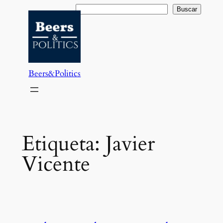
Saltar
Buscar
Buscar
al
contenido
Beers&Politics
Etiqueta:
Javier
Vicente