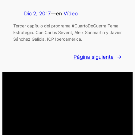
Dic 2, 2017
—
en
Vídeo
Tercer capítulo del programa #CuartoDeGuerra Tema:
Estrategia. Con Carlos Sirvent, Aleix Sanmartin y Javier
Sánchez Galicia. ICP Iberoamérica.
Página siguiente
→