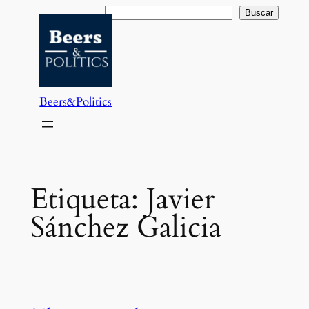
Saltar
Buscar
Buscar
al
contenido
Beers&Politics
Etiqueta:
Javier
Sánchez Galicia