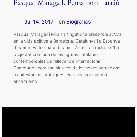
Pasqual Maragall. Pensament i acció
Jul 14, 2017
—
en
Biografías
Pasqual Maragall i Mira ha tingut una presència activa
en la vida política a Barcelona, Catalunya i a Espanya
durant més de quaranta anys. Aquesta irradiació l’ha
projectat com una de les figures catalanes
contemporànies de rellevància internacional.
Conegudes com són algunes de les seves actuacions i
manifestacions públiques, en canvi no comptem
encara amb…