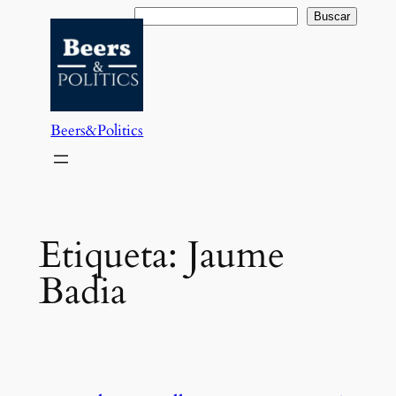
Saltar
Buscar
Buscar
al
contenido
Beers&Politics
Etiqueta:
Jaume
Badia