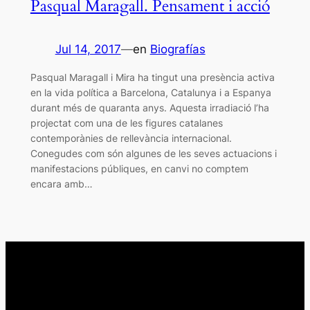
Pasqual Maragall. Pensament i acció
Jul 14, 2017
—
en
Biografías
Pasqual Maragall i Mira ha tingut una presència activa
en la vida política a Barcelona, Catalunya i a Espanya
durant més de quaranta anys. Aquesta irradiació l’ha
projectat com una de les figures catalanes
contemporànies de rellevància internacional.
Conegudes com són algunes de les seves actuacions i
manifestacions públiques, en canvi no comptem
encara amb…