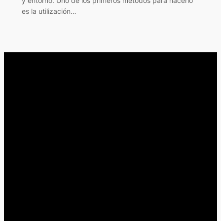
y entorno. Uno de los primeros métodos para hacerlo
es la utilización…