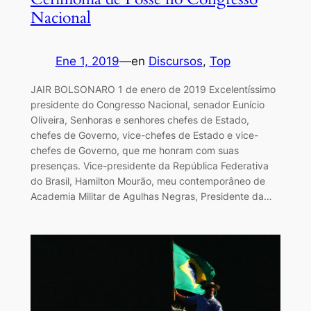
Nacional
Ene 1, 2019
—
en
Discursos
, 
Top
JAIR BOLSONARO 1 de enero de 2019 Excelentíssimo
presidente do Congresso Nacional, senador Eunício
Oliveira, Senhoras e senhores chefes de Estado,
chefes de Governo, vice-chefes de Estado e vice-
chefes de Governo, que me honram com suas
presenças. Vice-presidente da República Federativa
do Brasil, Hamilton Mourão, meu contemporâneo de
Academia Militar de Agulhas Negras, Presidente da…