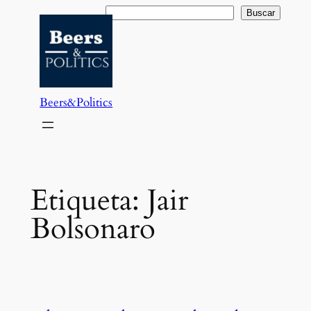
Saltar
Buscar
Buscar
al
contenido
Beers&Politics
Etiqueta:
Jair
Bolsonaro