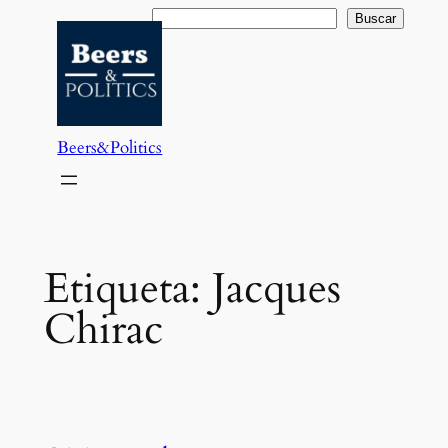
Saltar
Buscar
Buscar
al
contenido
Beers&Politics
Etiqueta:
Jacques
Chirac