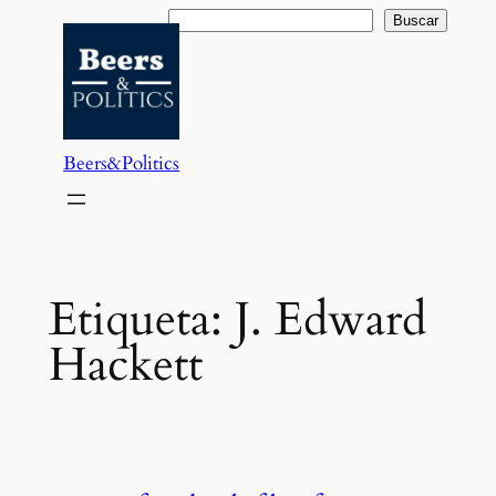
Saltar
Buscar
Buscar
al
contenido
Beers&Politics
Etiqueta:
J. Edward
Hackett