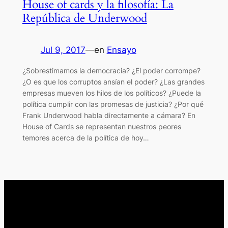
House of cards y la filosofía: La
República de Underwood
Jul 9, 2017
—
en
Ensayo
¿Sobrestimamos la democracia? ¿El poder corrompe?
¿O es que los corruptos ansían el poder? ¿Las grandes
empresas mueven los hilos de los políticos? ¿Puede la
política cumplir con las promesas de justicia? ¿Por qué
Frank Underwood habla directamente a cámara? En
House of Cards se representan nuestros peores
temores acerca de la política de hoy…