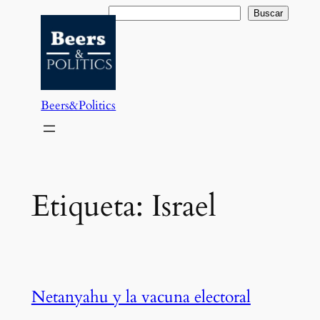
Saltar
Buscar
Buscar
al
contenido
Beers&Politics
Etiqueta:
Israel
Netanyahu y la vacuna electoral