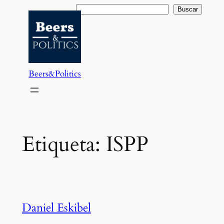
Saltar
Buscar
Buscar
al
contenido
Beers&Politics
Etiqueta:
ISPP
Daniel Eskibel