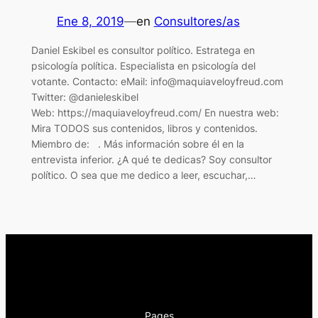
Ene 8, 2019
—
en
Consultores/as
Daniel Eskibel es consultor político. Estratega en
psicología política. Especialista en psicología del
votante. Contacto: eMail: info@maquiaveloyfreud.com
Twitter: @danieleskibel
Web: https://maquiaveloyfreud.com/ En nuestra web:
Mira TODOS sus contenidos, libros y contenidos.
Miembro de: . Más información sobre él en la
entrevista inferior. ¿A qué te dedicas? Soy consultor
político. O sea que me dedico a leer, escuchar,…
Pages