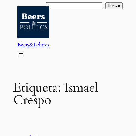
Saltar
Buscar
Buscar
al
contenido
Beers&Politics
Etiqueta:
Ismael
Crespo