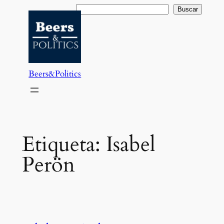
Saltar
Buscar
Buscar
al
contenido
Beers&Politics
Etiqueta:
Isabel
Perön