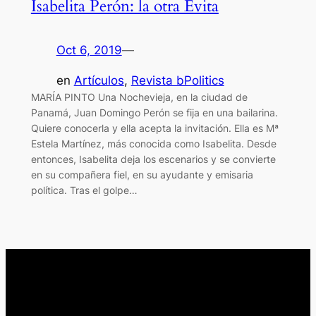
Isabelita Perón: la otra Evita
Oct 6, 2019
—
en
Artículos
, 
Revista bPolitics
MARÍA PINTO Una Nochevieja, en la ciudad de
Panamá, Juan Domingo Perón se fija en una bailarina.
Quiere conocerla y ella acepta la invitación. Ella es Mª
Estela Martínez, más conocida como Isabelita. Desde
entonces, Isabelita deja los escenarios y se convierte
en su compañera fiel, en su ayudante y emisaria
política. Tras el golpe…