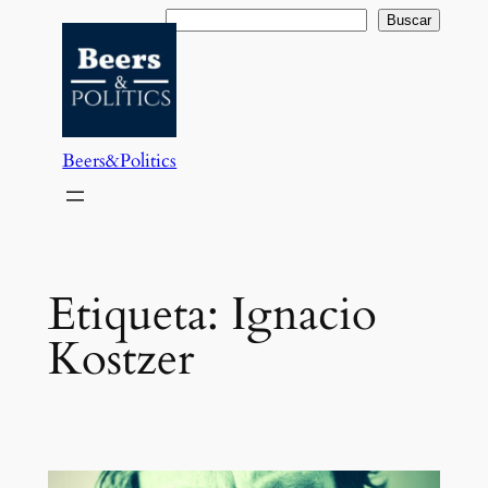
Saltar
Buscar
Buscar
al
contenido
Beers&Politics
Etiqueta:
Ignacio
Kostzer