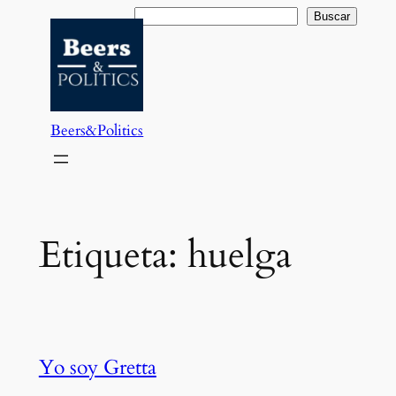
Saltar
Buscar
Buscar
al
contenido
Beers&Politics
Etiqueta:
huelga
Yo soy Gretta