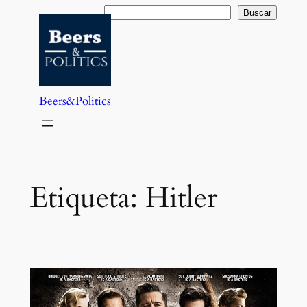
Saltar
Buscar
Buscar
al
contenido
Beers&Politics
Etiqueta:
Hitler