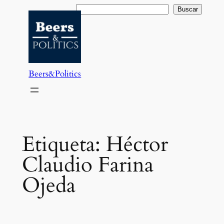
Saltar
Buscar
Buscar
al
contenido
Beers&Politics
Etiqueta:
Héctor
Claudio Farina
Ojeda