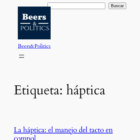
Saltar
Buscar
Buscar
al
contenido
Beers&Politics
Etiqueta:
háptica
La háptica: el manejo del tacto en
compol