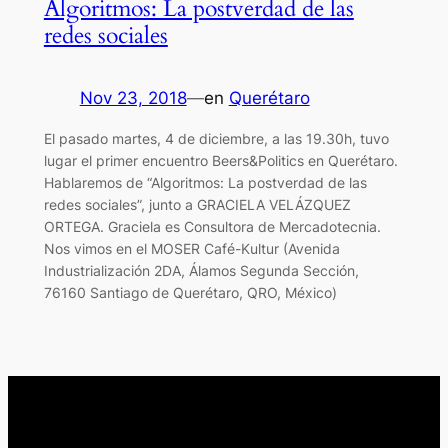
Algoritmos: La postverdad de las
redes sociales
Nov 23, 2018
—
en
Querétaro
El pasado martes, 4 de diciembre, a las 19.30h, tuvo
lugar el primer encuentro Beers&Politics en Querétaro.
Hablaremos de “Algoritmos: La postverdad de las
redes sociales”, junto a GRACIELA VELÁZQUEZ
ORTEGA. Graciela es Consultora de Mercadotecnia.
Nos vimos en el MOSER Café-Kultur (Avenida
Industrialización 2DA, Álamos Segunda Sección,
76160 Santiago de Querétaro, QRO, México)