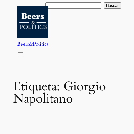
Saltar
Buscar
Buscar
al
contenido
Beers&Politics
Etiqueta:
Giorgio
Napolitano