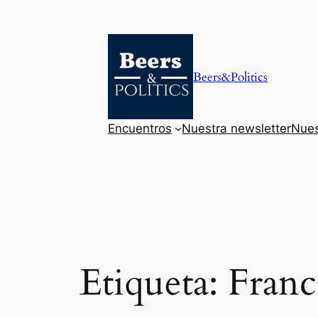
Saltar
al
contenido
Beers&Politics
Encuentros
Nuestra newsletter
Nues
Etiqueta:
Franc