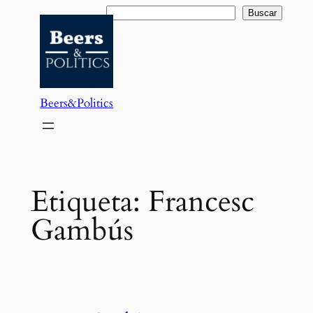
Saltar
Buscar
Buscar
al
contenido
Beers&Politics
Etiqueta:
Francesc
Gambús