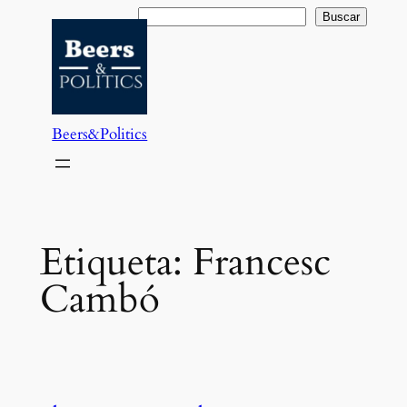
Saltar
Buscar
Buscar
al
contenido
Beers&Politics
Etiqueta:
Francesc
Cambó