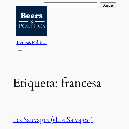
Saltar
Buscar
Buscar
al
contenido
Beers&Politics
Etiqueta:
francesa
Les Sauvages («Los Salvajes»)