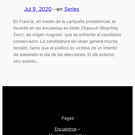
Jul 9, 2020
—
en
Series
En Francia, en medio de la campaña presidencial, el
favorito en las encuestas es Idder Chaouch (Roschdy
Zem), de origen magrebí, que se enfrenta al candidato
conservador. La candidatura de Idder genera mucha
tensión, tanto que el político es víctima de un intento
de asesinato el día de las elecciones. El día anterior,
otro evento…
Pages
Encuentros