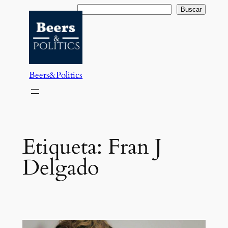
Saltar
Buscar
Buscar
al
contenido
Beers&Politics
Etiqueta:
Fran J
Delgado