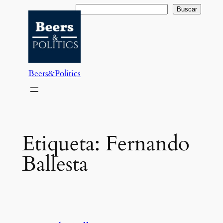
Saltar
Buscar
Buscar
al
contenido
Beers&Politics
Etiqueta:
Fernando
Ballesta