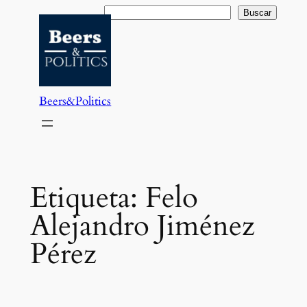
Saltar
Buscar
Buscar
al
contenido
Beers&Politics
Etiqueta:
Felo
Alejandro Jiménez
Pérez