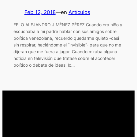
Feb 12, 2018
—
en
Artículos
FELO ALEJANDRO JIMÉNEZ PÉREZ Cuando era niño y
escuchaba a mi padre hablar con sus amigos sobre
política venezolana, recuerdo quedarme quieto -casi
sin respirar, haciéndome el “invisible”- para que no me
dijeran que me fuera a jugar. Cuando miraba alguna
noticia en televisión que tratase sobre el acontecer
político o debate de ideas, lo…