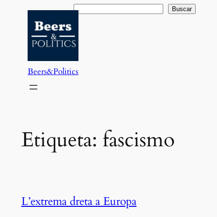
Saltar
Buscar
Buscar
al
contenido
Beers&Politics
Etiqueta:
fascismo
L’extrema dreta a Europa