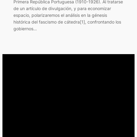
Primera República Portuguesa (1910-1926). Al tratarse
de un artículo de divulgación, y para economizar
espacio, polarizaremos el análisis en la génesis
histórica del fascismo de cátedra[1], confrontando los
gobiernos…