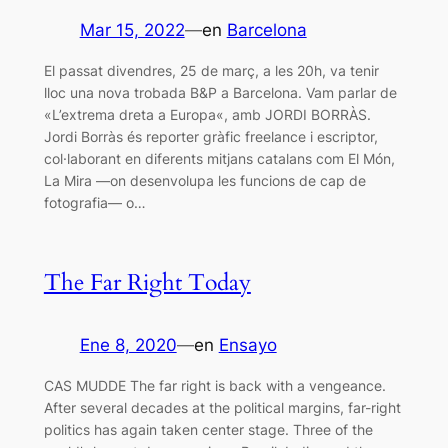
Mar 15, 2022
—
en
Barcelona
El passat divendres, 25 de març, a les 20h, va tenir
lloc una nova trobada B&P a Barcelona. Vam parlar de
«L’extrema dreta a Europa«, amb JORDI BORRÀS.
Jordi Borràs és reporter gràfic freelance i escriptor,
col·laborant en diferents mitjans catalans com El Món,
La Mira —on desenvolupa les funcions de cap de
fotografia— o…
The Far Right Today
Ene 8, 2020
—
en
Ensayo
CAS MUDDE The far right is back with a vengeance.
After several decades at the political margins, far-right
politics has again taken center stage. Three of the