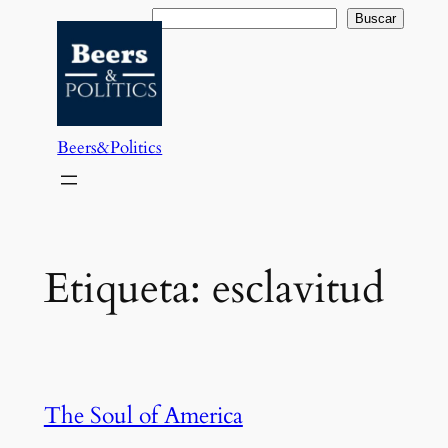
Saltar
Buscar
Buscar
al
contenido
Beers&Politics
Etiqueta:
esclavitud
The Soul of America