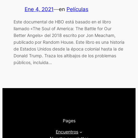
Ene 4, 2021
—
en
Películas
Este documental de HBO está basado en el libro
llamado «The Soul of America: The Battle for Our
Better Angels» del 2018 escrito por Jon Meacham,
publicado por Random House. Este libro es una historia
de Estados Unidos desde la época colonial hasta la de
Donald Trump. Traza los altibajos de los problemas
públicos, incluida…
Pages
Encuentros