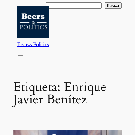
Saltar
Buscar
Buscar
al
contenido
Beers&Politics
Etiqueta:
Enrique
Javier Benítez