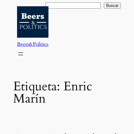
Saltar
Buscar
Buscar
al
contenido
Beers&Politics
Etiqueta:
Enric
Marín