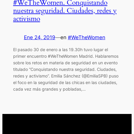
#WeTheWomen. Conquistando
nuestra seguridad. Ciudades, redes y
activismo
Ene 24, 2019
—
en
#WeTheWomen
El pasado 30 de enero a las 19.30h tuvo lugar el
primer encuentro #WeTheWomen Madrid. Hablaremos
sobre los retos en materia de seguridad en un evento
titulado “Conquistando nuestra seguridad. Ciudades,
redes y activismo”. Emilia Sánchez (@EmiliaSPB) puso
el foco en la seguridad de las chicas en las ciudades,
cada vez más grandes y pobladas,…