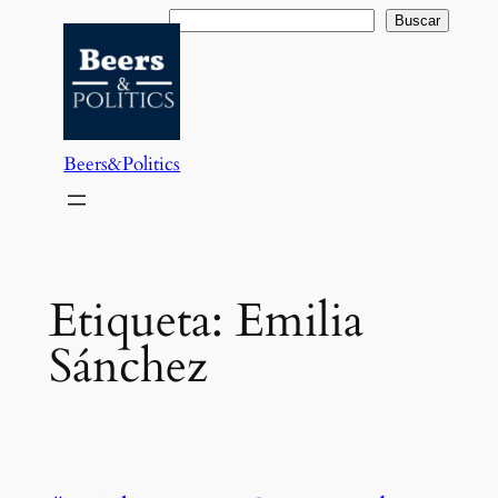
Saltar
Buscar
Buscar
al
contenido
Beers&Politics
Etiqueta:
Emilia
Sánchez