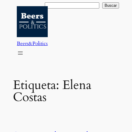
Saltar
Buscar
Buscar
al
contenido
Beers&Politics
Etiqueta:
Elena
Costas