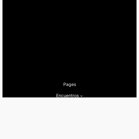
Pages
Encuentros
Nuestra newsletter
Nuestra editorial
Artículos
Quienes somos