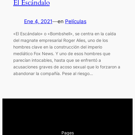
El Escándalo
Ene 4, 2021
—
en
Películas
«El Escándalo» o «Bombshell», se centra en la caída
del magnate empresarial Roger Alies, uno de los
hombres clave en la construcción del imperio
mediático Fox News. Y uno de esos hombres que
parecían intocables, hasta que se enfrentó a
acusaciones graves de acoso sexual que lo forzaron a
abandonar la compañía. Pese al riesgo…
Pages