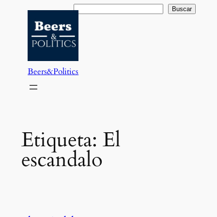
Saltar
Buscar
Buscar
al
contenido
Beers&Politics
Etiqueta:
El
escandalo