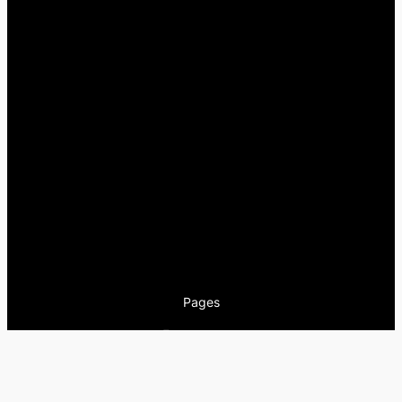
Pages
Encuentros
Nuestra newsletter
Nuestra editorial
Artículos