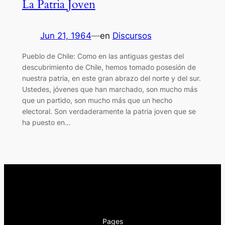
La Patria Joven
Jun 21, 1964
—
en
Discursos
Pueblo de Chile: Como en las antiguas gestas del
descubrimiento de Chile, hemos tomado posesión de
nuestra patria, en este gran abrazo del norte y del sur.
Ustedes, jóvenes que han marchado, son mucho más
que un partido, son mucho más que un hecho
electoral. Son verdaderamente la patria joven que se
ha puesto en…
Pages