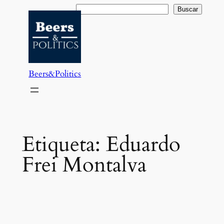
Saltar
Buscar
Buscar
al
contenido
Beers&Politics
Etiqueta:
Eduardo
Frei Montalva