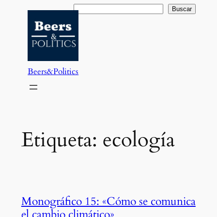
Saltar
Buscar
Buscar
al
contenido
Beers&Politics
Etiqueta:
ecología
Monográfico 15: «Cómo se comunica
el cambio climático»