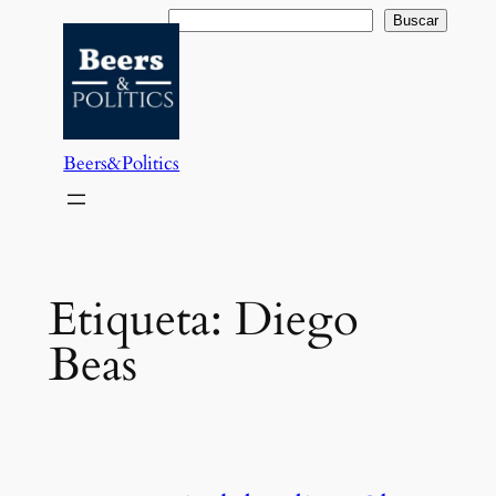
Saltar
Buscar
Buscar
al
contenido
Beers&Politics
Etiqueta:
Diego
Beas