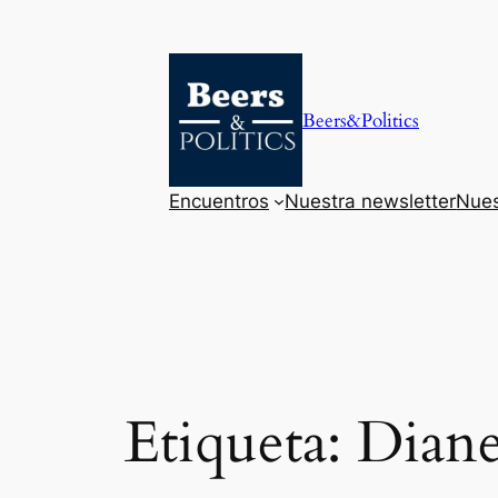
Saltar
al
contenido
Beers&Politics
Encuentros
Nuestra newsletter
Nues
Etiqueta:
Diane