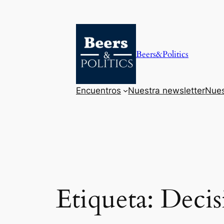
Saltar
al
contenido
Beers&Politics
Encuentros
Nuestra newsletter
Nues
Etiqueta:
Decis