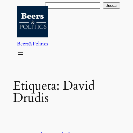
Saltar
Buscar
Buscar
al
contenido
Beers&Politics
Etiqueta:
David
Drudis