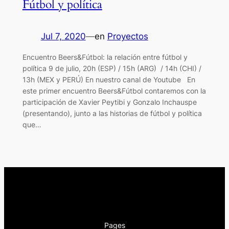
Fútbol y política
Jul 7, 2020
—
en
Proyectos
Encuentro Beers&Fútbol: la relación entre fútbol y
política 9 de julio, 20h (ESP) / 15h (ARG) / 14h (CHI) /
13h (MEX y PERÚ) En nuestro canal de Youtube En
este primer encuentro Beers&Fútbol contaremos con la
participación de Xavier Peytibi y Gonzalo Inchauspe
(presentando), junto a las historias de fútbol y política
que…
Pages