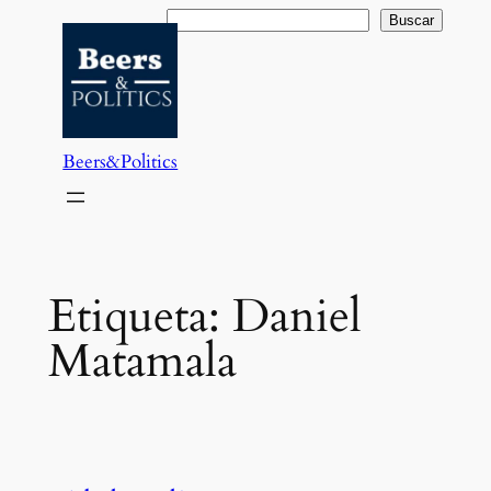
Saltar
Buscar
Buscar
al
contenido
Beers&Politics
Etiqueta:
Daniel
Matamala