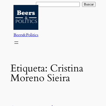
Saltar
Buscar
Buscar
al
contenido
Beers&Politics
Etiqueta:
Cristina
Moreno Sieira