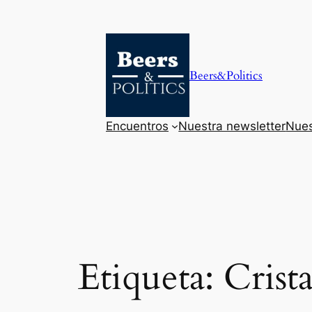
Saltar
al
contenido
Beers&Politics
Encuentros
Nuestra newsletter
Nues
Etiqueta:
Crist