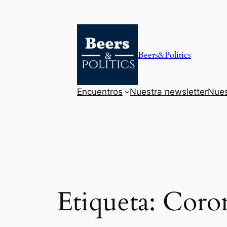
Saltar
al
contenido
Beers&Politics
Encuentros
Nuestra newsletter
Nues
Etiqueta:
Coro