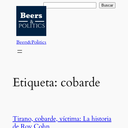
Saltar
Buscar
Buscar
al
contenido
Beers&Politics
Etiqueta:
cobarde
Tirano, cobarde, víctima: La historia
de Roy Cohn