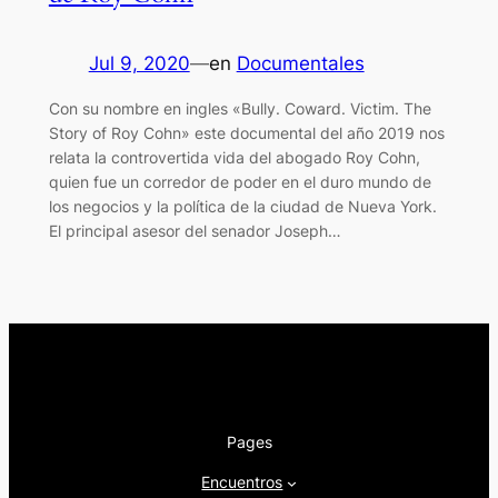
Jul 9, 2020
—
en
Documentales
Con su nombre en ingles «Bully. Coward. Victim. The
Story of Roy Cohn» este documental del año 2019 nos
relata la controvertida vida del abogado Roy Cohn,
quien fue un corredor de poder en el duro mundo de
los negocios y la política de la ciudad de Nueva York.
El principal asesor del senador Joseph…
Pages
Encuentros