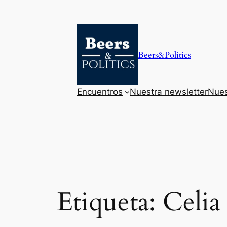
Saltar
al
contenido
Beers&Politics
Encuentros
Nuestra newsletter
Nues
Etiqueta:
Celia