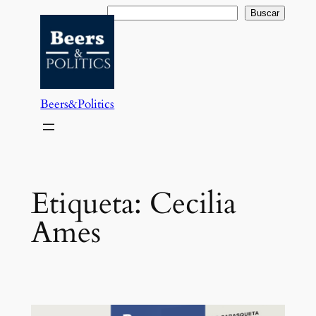
Saltar
Buscar
Buscar
al
contenido
Beers&Politics
Etiqueta:
Cecilia
Ames